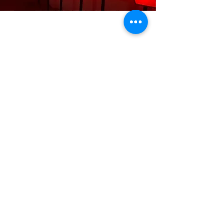
LE GRAND REX
Pour découvrir le monde du cinéma,
les élèves ont pu visiter les coulisses,
regarder des images d'archives et
découvrir les plateaux
d'enregistrement et d'effets spéciaux.
Nous avons même entendu dire que
les élèves ont tourné dans un film...