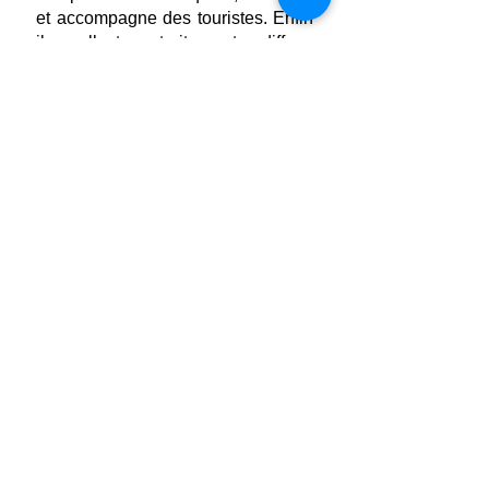
et accompagne des touristes. Enfin
il collecte, traite et diffuse
l'information en lien avec le secteur
du tourisme.
En savoir plus
Navigation
- Lycée
- Vie lycéenne
- Options facultatives
- Formations pré-bac