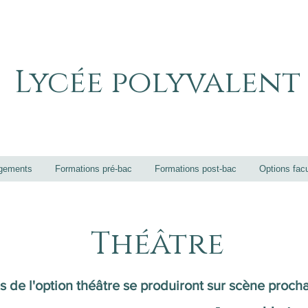
Lycée polyvalent
gements
Formations pré-bac
Formations post-bac
Options facu
Théâtre
s de l'option théâtre se produiront sur scène proch